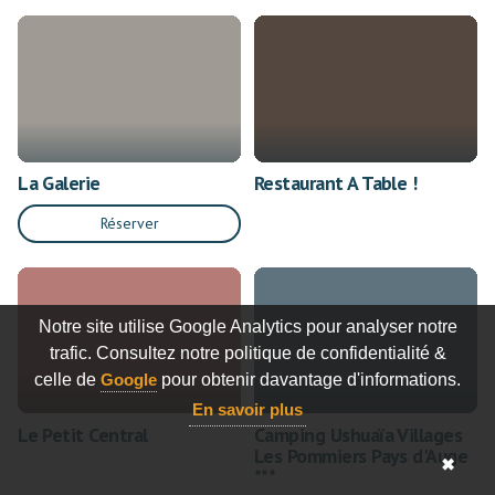
La Galerie
Restaurant A Table !
Réserver
Notre site utilise Google Analytics pour analyser notre
trafic. Consultez notre politique de confidentialité &
celle de
Google
pour obtenir davantage d'informations.
En savoir plus
Le Petit Central
Camping Ushuaïa Villages
Les Pommiers Pays d'Auge
✖
***