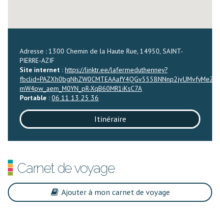
Adresse : 1300 Chemin de la Haute Rue, 14950, SAINT-
PIERRE-AZIF
Site internet
:
https://linktr.ee/lafermeduthenney?
fbclid=PAZXh0bgNhZW0CMTEAAafY4QGv5558NNnp2jvUMvfyMeZ1
mW4pw_aem_M0YN_pR-XqB60MR1iKsC7A
Portable
:
06 11 13 25 36
Itinéraire
Carnet de voyage
Ajouter à mon carnet de voyage