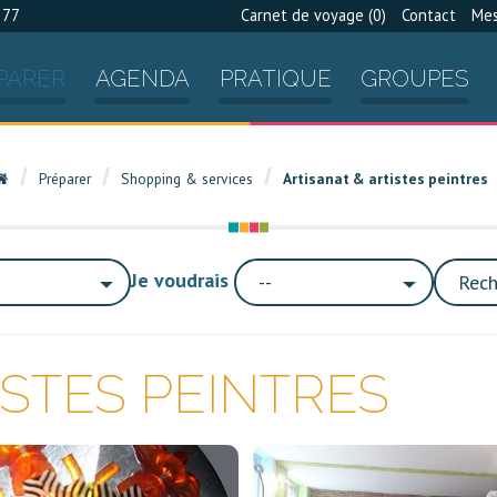
 77
Carnet de voyage (
0
)
Contact
Mes
PARER
AGENDA
PRATIQUE
GROUPES
Préparer
Shopping & services
Artisanat & artistes peintres
Je voudrais
--
Rech
ISTES PEINTRES