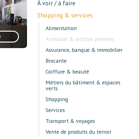
À voir / à faire
Shopping & services
Alimentation
r
Artisanat & artistes peintres
Assurance, banque & immobilier
Brocante
Coiffure & beauté
Métiers du bâtiment & espaces
verts
Shopping
Services
Transport & voyages
Vente de produits du terroir