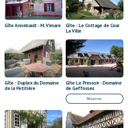
Gîte Annebault - M. Vimare
Gîte : Le Cottage de Cour
La Ville
Gîte : Duplex du Domaine
Gîte Le Pressoir - Domaine
de la Petitière
de Geffosses
Réserver