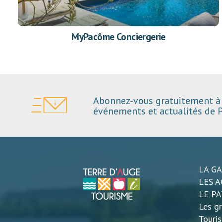
MyPacôme Conciergerie
Abonnez-vous gratuitement à 
événements et actualités de P
LA G
LES A
LE P
Les gr
Touri