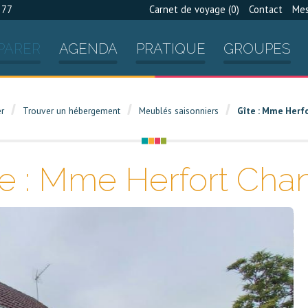
 77
Carnet de voyage (
0
)
Contact
Mes
PARER
AGENDA
PRATIQUE
GROUPES
er
Trouver un hébergement
Meublés saisonniers
Gîte : Mme Herf
te : Mme Herfort Chan