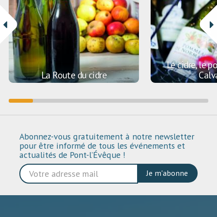
Le cidre, le 
La Route du cidre
Calv
Abonnez-vous gratuitement à notre newsletter
pour être informé de tous les événements et
actualités de Pont-l’Évêque !
Je m'abonne