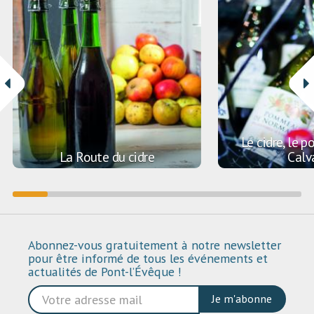
Le cidre, le 
La Route du cidre
Calv
Abonnez-vous gratuitement à notre newsletter
pour être informé de tous les événements et
actualités de Pont-l’Évêque !
Je m'abonne