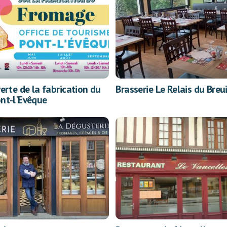
erte de la fabrication du
Brasserie Le Relais du Breui
nt-l'Evêque