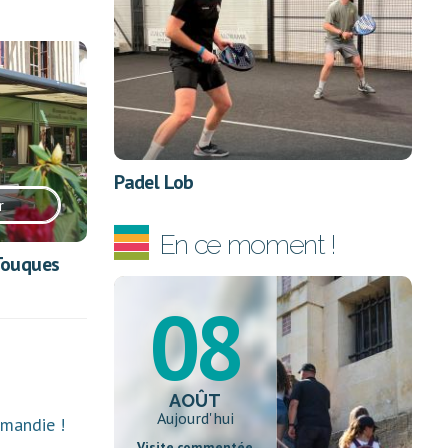
Padel Lob
r
En ce moment !
Touques
08
AOÛT
Aujourd'hui
rmandie !
Visite commentée