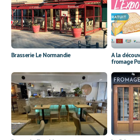
Brasserie Le Normandie
A la découv
fromage Po