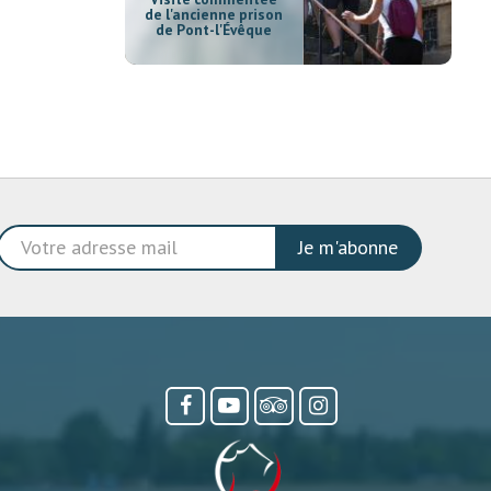
de l'ancienne prison
de Pont-l'Évêque
Je m'abonne