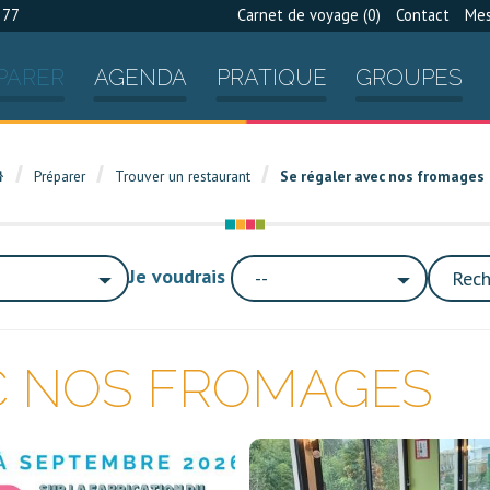
 77
Carnet de voyage (
0
)
Contact
Mes
PARER
AGENDA
PRATIQUE
GROUPES
Préparer
Trouver un restaurant
Se régaler avec nos fromages
Je voudrais
--
Rech
C NOS FROMAGES