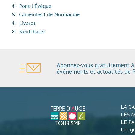
Pont-l'Évêque
Camembert de Normandie
Livarot
Neufchatel
Abonnez-vous gratuitement à 
événements et actualités de P
LA G
LES A
LE P
Les gr