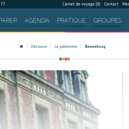
 77
Carnet de voyage (
0
)
Contact
Mes
PARER
AGENDA
PRATIQUE
GROUPES
Découvrir
Le patrimoine
Bonnebosq