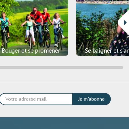
Bouger et se promener
Se baigner et s'a
Je m'abonne