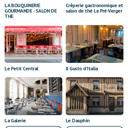
LA BOUQUINERIE
Crêperie gastronomique et
GOURMANDE - SALON DE
salon de thé Le Pré-Verger
THE
Le Petit Central
Il Gusto d'Italia
La Galerie
Le Dauphin