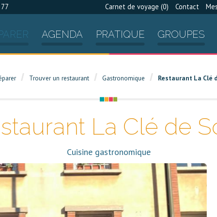
 77
Carnet de voyage (
0
)
Contact
Mes
PARER
AGENDA
PRATIQUE
GROUPES
éparer
Trouver un restaurant
Gastronomique
Restaurant La Clé 
staurant La Clé de S
Cuisine gastronomique