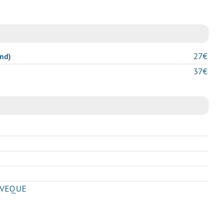
27€
nd)
37€
'EVEQUE