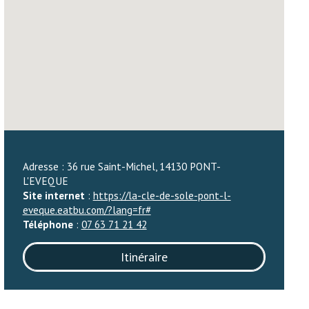
Adresse : 36 rue Saint-Michel, 14130 PONT-
L'EVEQUE
Site internet
:
https://la-cle-de-sole-pont-l-
eveque.eatbu.com/?lang=fr#
Téléphone
:
07 63 71 21 42
Itinéraire