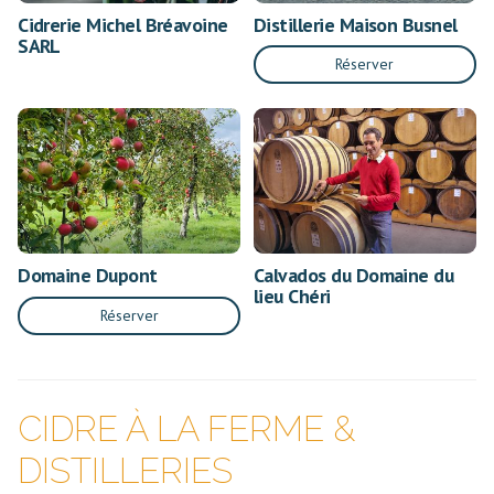
Cidrerie Michel Bréavoine
Distillerie Maison Busnel
SARL
Réserver
Domaine Dupont
Calvados du Domaine du
lieu Chéri
Réserver
CIDRE À LA FERME &
DISTILLERIES