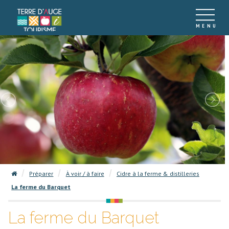
Préparer
À voir / à faire
Cidre à la ferme & distilleries
La ferme du Barquet
La ferme du Barquet