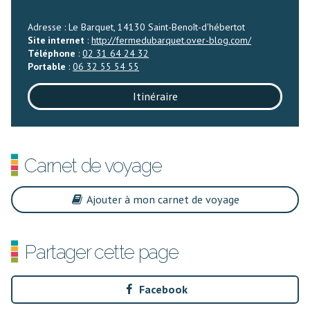
Adresse : Le Barquet, 14130 Saint-Benoît-d'hébertot
Site internet
:
http://fermedubarquet.over-blog.com/
Téléphone
:
02 31 64 24 32
Portable
:
06 32 55 54 55
Itinéraire
Carnet de voyage
Ajouter à mon carnet de voyage
Partager cette page
Facebook