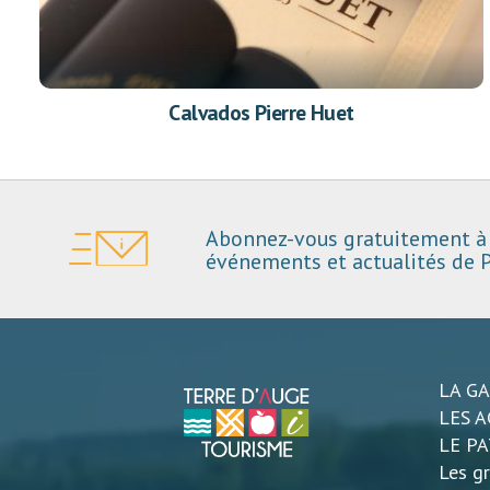
Calvados Pierre Huet
Abonnez-vous gratuitement à 
événements et actualités de P
LA G
LES A
LE P
Les gr