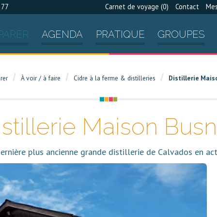
 77
Carnet de voyage (
0
)
Contact
Mes
PARER
AGENDA
PRATIQUE
GROUPES
rer
À voir / à faire
Cidre à la ferme & distilleries
Distillerie Mai
istillerie Maison Busn
ernière plus ancienne grande distillerie de Calvados en act