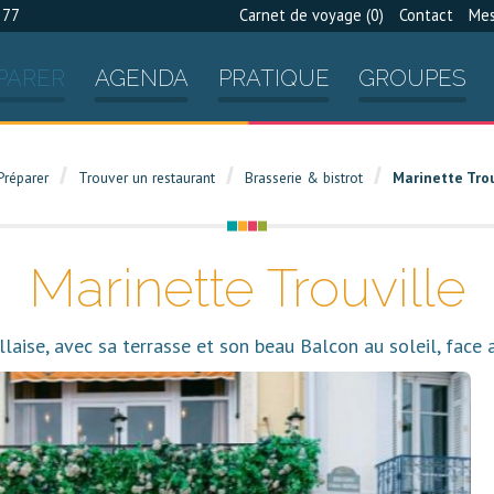
 77
Carnet de voyage (
0
)
Contact
Mes
PARER
AGENDA
PRATIQUE
GROUPES
Préparer
Trouver un restaurant
Brasserie & bistrot
Marinette Trou
Marinette Trouville
illaise, avec sa terrasse et son beau Balcon au soleil, face