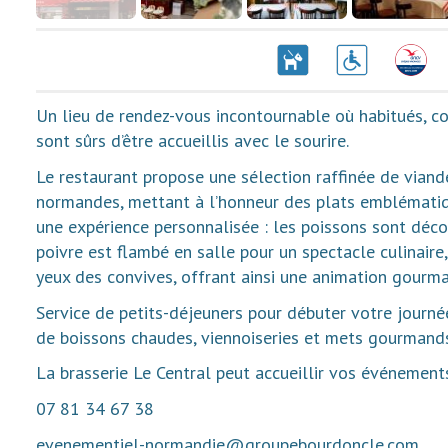
Un lieu de rendez-vous incontournable où habitués, 
sont sûrs d’être accueillis avec le sourire.
Le restaurant propose une sélection raffinée de viand
normandes, mettant à l’honneur des plats emblématiqu
une expérience personnalisée : les poissons sont décou
poivre est flambé en salle pour un spectacle culinaire
yeux des convives, offrant ainsi une animation gourm
Service de petits-déjeuners pour débuter votre journée
de boissons chaudes, viennoiseries et mets gourmands
La brasserie Le Central peut accueillir vos événements
07 81 34 67 38
evenementiel-normandie@groupebourdoncle.com