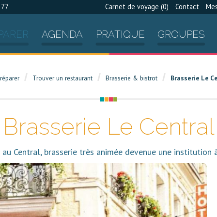
 77
Carnet de voyage (
0
)
Contact
Mes
PARER
AGENDA
PRATIQUE
GROUPES
réparer
Trouver un restaurant
Brasserie & bistrot
Brasserie Le C
Brasserie Le Central
au Central, brasserie très animée devenue une institution à