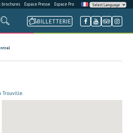
 brochures
Espace Presse
Espace Pro
BILLETTERIE
entral
 Trouville.