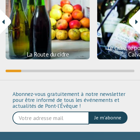
Le cidre, le 
La Route du cidre
Calv
Abonnez-vous gratuitement à notre newsletter
pour être informé de tous les événements et
actualités de Pont-l’Évêque !
Je m'abonne