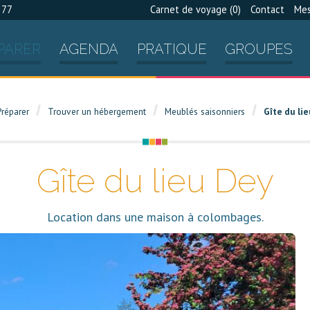
 77
Carnet de voyage (
0
)
Contact
Mes
PARER
AGENDA
PRATIQUE
GROUPES
Préparer
Trouver un hébergement
Meublés saisonniers
Gîte du li
Gîte du lieu Dey
Location dans une maison à colombages.