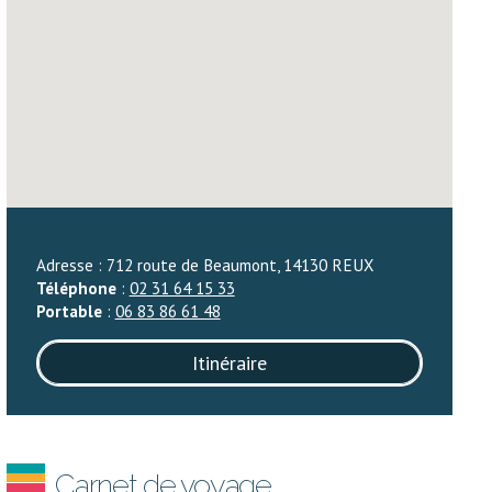
Adresse : 712 route de Beaumont, 14130 REUX
Téléphone
:
02 31 64 15 33
Portable
:
06 83 86 61 48
Itinéraire
Carnet de voyage