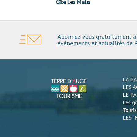
Gîte Les Malis
Abonnez-vous gratuitement à 
événements et actualités de P
LA G
LES A
LE P
Les gr
Touri
LES 