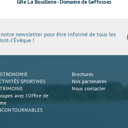
Gîte La Bouillerie - Domaine de Geffosses
notre newsletter pour être informé de tous les
ont-l’Évêque !
ASTRONOMIE
Brochures
CTIVITÉS SPORTIVES
Nos partenaires
ATRIMOINE
Nous contacter
oupes avec l'Office de
sme
INCONTOURNABLES