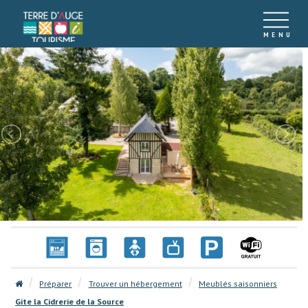
Préparer
Trouver un hébergement
Meublés saisonniers
Gite la Cidrerie de la Source