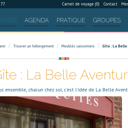
 77
Carnet de voyage (
0
)
Contact
Mes
PARER
AGENDA
PRATIQUE
GROUPES
arer
Trouver un hébergement
Meublés saisonniers
Gîte : La Bell
îte : La Belle Aventu
s ensemble, chacun chez soi, c'est l'idée de La Belle Aven