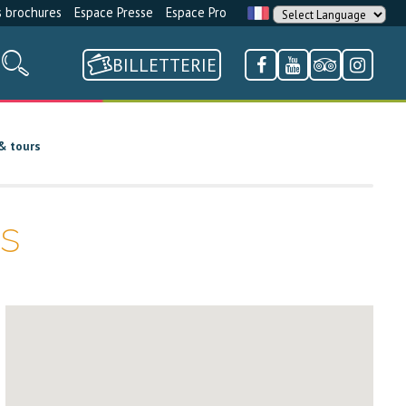
 brochures
Espace Presse
Espace Pro
BILLETTERIE
& tours
s