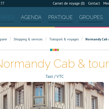
 77
Carnet de voyage (
0
)
Contact
Mes
PARER
AGENDA
PRATIQUE
GROUPES
parer
Shopping & services
Transport & voyages
Normandy Cab 
Normandy Cab & tour
Taxi / VTC