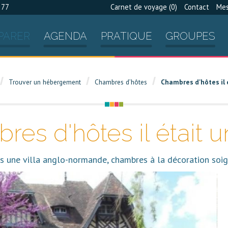
 77
Carnet de voyage (
0
)
Contact
Mes
PARER
AGENDA
PRATIQUE
GROUPES
Trouver un hébergement
Chambres d’hôtes
Chambres d'hôtes il 
es d'hôtes il était u
s une villa anglo-normande, chambres à la décoration soig