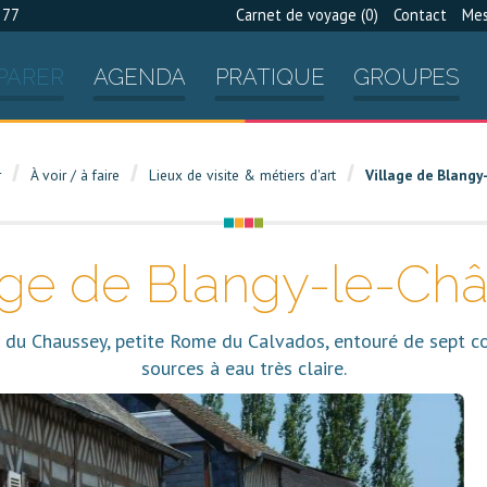
 77
Carnet de voyage (
0
)
Contact
Mes
PARER
AGENDA
PRATIQUE
GROUPES
r
À voir / à faire
Lieux de visite & métiers d'art
Village de Blangy
age de Blangy-le-Ch
ée du Chaussey, petite Rome du Calvados, entouré de sept c
sources à eau très claire.