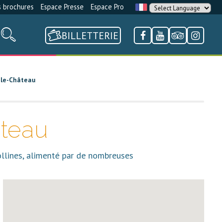
 brochures
Espace Presse
Espace Pro
BILLETTERIE
-le-Château
âteau
ollines, alimenté par de nombreuses