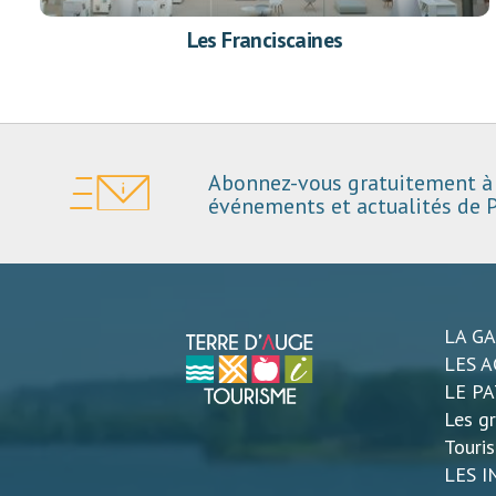
Les Franciscaines
Abonnez-vous gratuitement à 
événements et actualités de P
LA G
LES A
LE P
Les gr
Touri
LES 