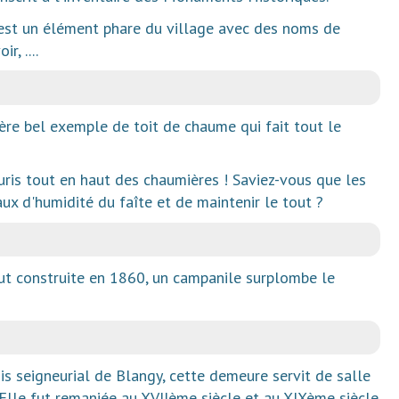
 est un élément phare du village avec des noms de
r, ....
ière bel exemple de toit de chaume qui fait tout le
leuris tout en haut des chaumières ! Saviez-vous que les
aux d'humidité du faîte et de maintenir le tout ?
 fut construite en 1860, un campanile surplombe le
gis seigneurial de Blangy, cette demeure servit de salle
Elle fut remaniée au XVIIème siècle et au XIXème siècle.