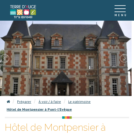
Préparer
À voir / à faire
Le patrimoine
Hôtel de Montpensier à Pont-l'Evêque
Hôtel de Montpensier à