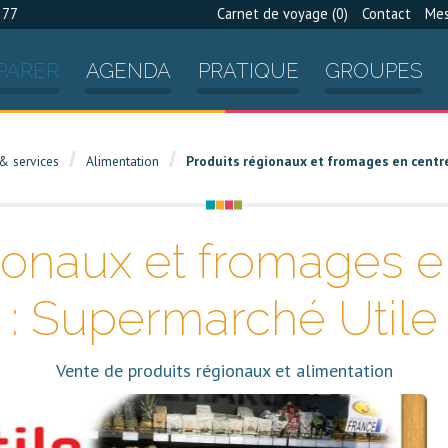
 77
Carnet de voyage (
0
)
Contact
Mes
PARER
AGENDA
PRATIQUE
GROUPES
& services
Alimentation
Produits régionaux et fromages en centre
ionaux et fromages en
: Supermarché Utile
Vente de produits régionaux et alimentation