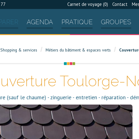
 77
Carnet de voyage (
0
)
Contact
Mes
PARER
AGENDA
PRATIQUE
GROUPES
Shopping & services
Métiers du bâtiment & espaces verts
Couvertur
uverture Toulorge-N
re (sauf le chaume) - zinguerie - entretien - réparation - d