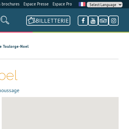
 brochures
Espace Presse
Espace Pro
BILLETTERIE
e Toulorge-Noel
oel
émoussage