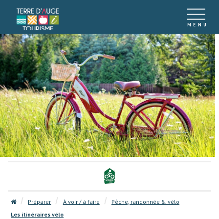
Préparer
À voir / à faire
Pêche, randonnée & vélo
Les itinéraires vélo