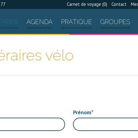
 77
Carnet de voyage (
0
)
Contact
Mes
PARER
AGENDA
PRATIQUE
GROUPES
éraires vélo
Prénom