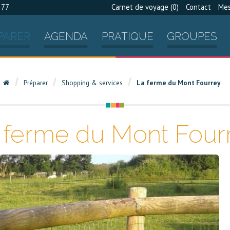
 77
Carnet de voyage (
0
)
Contact
Mes
PARER
AGENDA
PRATIQUE
GROUPES
Préparer
Shopping & services
La ferme du Mont Fourrey
 ferme du Mont Four