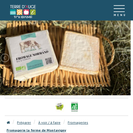
Préparer
À voir / à faire
Fromageries
Fromagerie la ferme de Montavigny