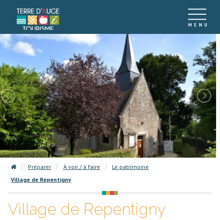
Préparer
À voir / à faire
Le patrimoine
Village de Repentigny
Village de Repentigny