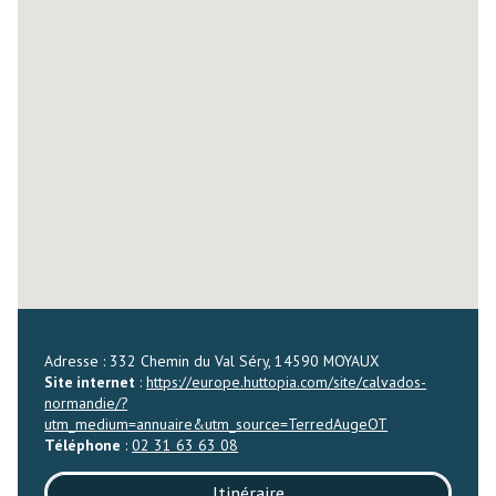
Adresse : 332 Chemin du Val Séry, 14590 MOYAUX
Site internet
:
https://europe.huttopia.com/site/calvados-
normandie/?
utm_medium=annuaire&utm_source=TerredAugeOT
Téléphone
:
02 31 63 63 08
Itinéraire