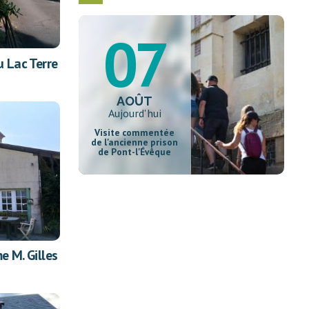
07
u Lac Terre
AOÛT
Aujourd'hui
Visite commentée
de l'ancienne prison
de Pont-l'Évêque
e M. Gilles