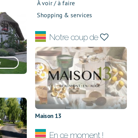
À voir / à faire
Shopping & services
Notre coup de
r
Maison 13
En ce moment !