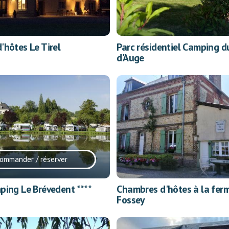
'hôtes Le Tirel
Parc résidentiel Camping d
d'Auge
ommander / réserver
ping Le Brévedent ****
Chambres d'hôtes à la ferm
Fossey