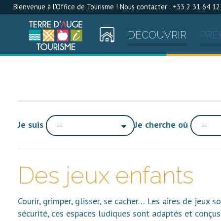
Bienvenue à l'Office de Tourisme ! Nous contacter : +33 2 31 64 12
DÉCOUVRIR
PRÉ
Je suis
Je cherche où
--
--
Des jeux enfants
Courir, grimper, glisser, se cacher… Les aires de jeux 
sécurité, ces espaces ludiques sont adaptés et conçus