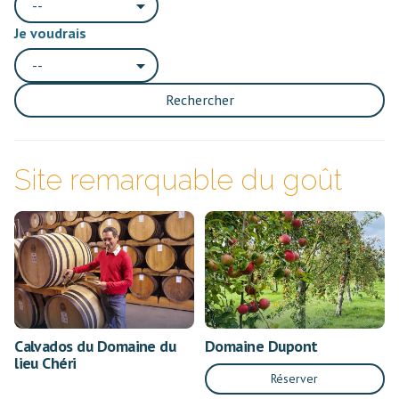
--
Je voudrais
--
Rechercher
Site remarquable du goût
Calvados du Domaine du
Domaine Dupont
lieu Chéri
Réserver