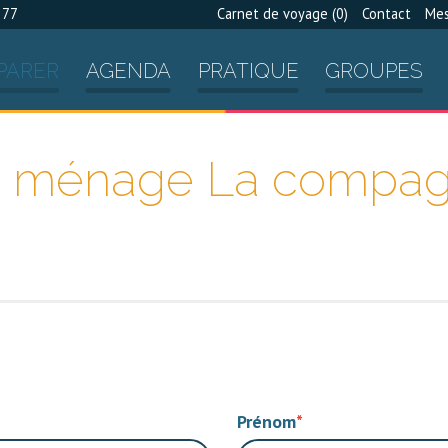
 77
Carnet de voyage (
0
)
Contact
Mes
PARER
AGENDA
PRATIQUE
GROUPES
ce ménage La compag
Prénom