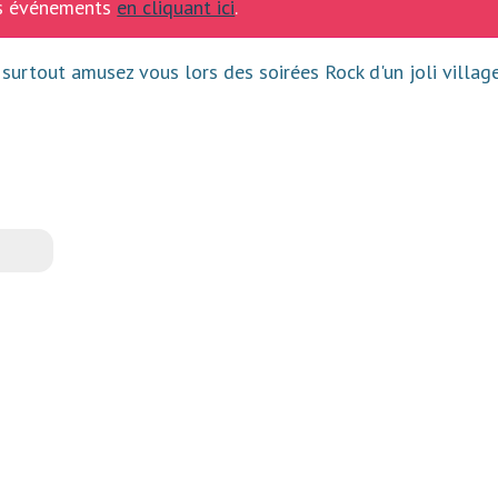
ins événements
en cliquant ici
.
urtout amusez vous lors des soirées Rock d'un joli villag