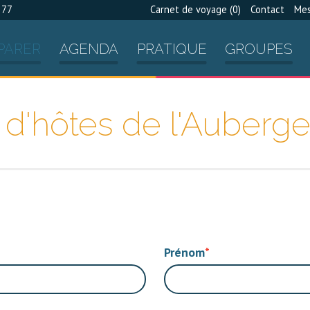
 77
Carnet de voyage (
0
)
Contact
Mes
PARER
AGENDA
PRATIQUE
GROUPES
 d'hôtes de l'Auberge
Prénom