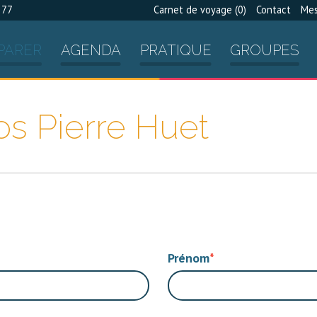
 77
Carnet de voyage (
0
)
Contact
Mes
PARER
AGENDA
PRATIQUE
GROUPES
os Pierre Huet
Prénom