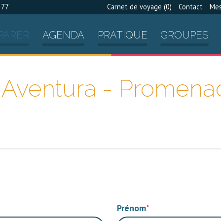
 77
Carnet de voyage (
0
)
Contact
Mes
PARER
AGENDA
PRATIQUE
GROUPES
u Aventura - Promena
Prénom