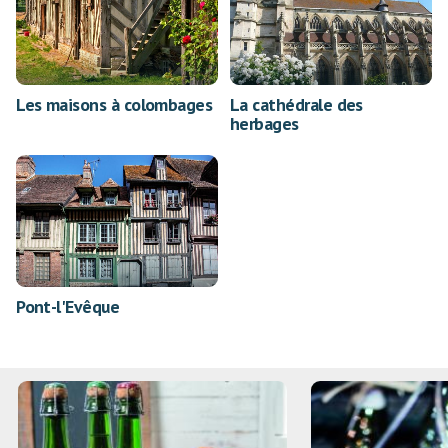
Les maisons à colombages
La cathédrale des
herbages
Pont-l'Evêque