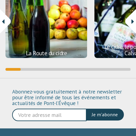
Le cidre, le 
La Route du cidre
Calv
Abonnez-vous gratuitement à notre newsletter
pour être informé de tous les événements et
actualités de Pont-l’Évêque !
Je m'abonne